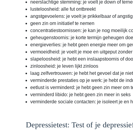
neerslachtige stemming: je voelt je down of tern
lusteloosheid: alle fut ontbreekt
angstgevoelens: je voelt je prikkelbaar of angst
geen zin om initiatief te nemen
concentratiestoornissen: je kan je nog moeilijk 
geheugenstoornis: je korte termijn geheugen doe
energieverlies: je hebt geen energie meer om g
vermoeidheid: je voelt je moe en uitgeput zonder 
slapeloosheid: je hebt een inslaapstoornis of do
zinloosheid: je leven lijkt zinloos
laag zelfvertrouwen: je hebt het gevoel dat je ni
verminderde prestaties op je werk: je hebt de ind
eetlust is verminderd: je hebt geen zin meer om t
verminderd libido: je hebt geen zin meer in seks
verminderde sociale contacten: je isoleert je e
Depressietest: Test of je depressie