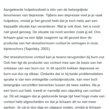
Aangeleerde hulpeloosheid is één van de belangrijkste
fenomenen van depressie. Tijdens een depressie voel je je vaak
hulpeloos, omdat je het gevoel hebt dat je toch niets aan een
bepaalde situatie kan veranderen. Wat je ook doet, het is nooit
niet goed genoeg. De situatie zal nooit worden zoals jij wil. Ons
lichaam gaat na een tijdje reageren op dit gevoel door de
productie van het stresshormoon cortisol te verhogen in onze
bijnierschors (Sapolsky, 2001).
Het stresshormoon cortisol kan je tevens terugvinden bij burn-out.
Ook hier ligt de productie van cortisol mee aan de basis van het
ontstaan van een burn-out. In dit opzicht trekken depressie en
burn-out dus op elkaar. Ondanks dat er bij beide problematieken
sprake is van een ontregelde cortisolproductie, kan men toch
belangrijke verschillen bemerken tussen de twee ziektes. Als je
een burn-out hebt, treedt er namelijk een uitputting van cortisol
op. Dit wil zeggen dat je gedurende lange tijd heel hoge mate van
cortisol hebt afgescheiden en dat je lichaam dit nu niet meer
aankan. Je zal je dus slap en uitgeput voelen, omdat je lichaam