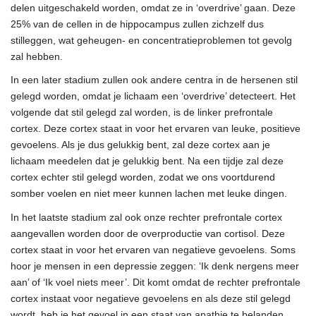
delen uitgeschakeld worden, omdat ze in ‘overdrive’ gaan. Deze
25% van de cellen in de hippocampus zullen zichzelf dus
stilleggen, wat geheugen- en concentratieproblemen tot gevolg
zal hebben.
In een later stadium zullen ook andere centra in de hersenen stil
gelegd worden, omdat je lichaam een ‘overdrive’ detecteert. Het
volgende dat stil gelegd zal worden, is de linker prefrontale
cortex. Deze cortex staat in voor het ervaren van leuke, positieve
gevoelens. Als je dus gelukkig bent, zal deze cortex aan je
lichaam meedelen dat je gelukkig bent. Na een tijdje zal deze
cortex echter stil gelegd worden, zodat we ons voortdurend
somber voelen en niet meer kunnen lachen met leuke dingen.
In het laatste stadium zal ook onze rechter prefrontale cortex
aangevallen worden door de overproductie van cortisol. Deze
cortex staat in voor het ervaren van negatieve gevoelens. Soms
hoor je mensen in een depressie zeggen: ‘Ik denk nergens meer
aan’ of ‘Ik voel niets meer’. Dit komt omdat de rechter prefrontale
cortex instaat voor negatieve gevoelens en als deze stil gelegd
wordt, heb je het gevoel in een staat van apathie te belanden.